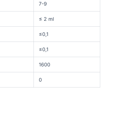
7-9
≤ 2 ml
≤0,1
≤0,1
1600
0