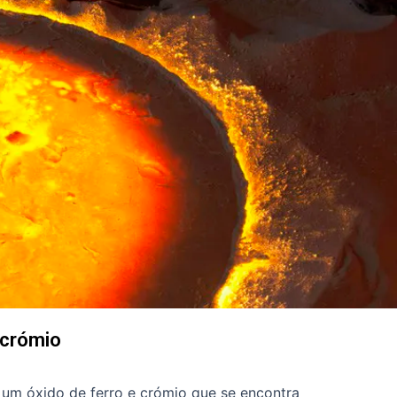
 crómio
 um óxido de ferro e crómio que se encontra