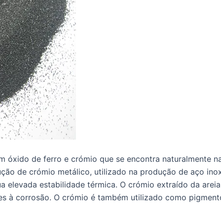
m óxido de ferro e crómio que se encontra naturalmente na 
ução de crómio metálico, utilizado na produção de aço ino
sua elevada estabilidade térmica. O crómio extraído da are
tes à corrosão. O crómio é também utilizado como pigmento