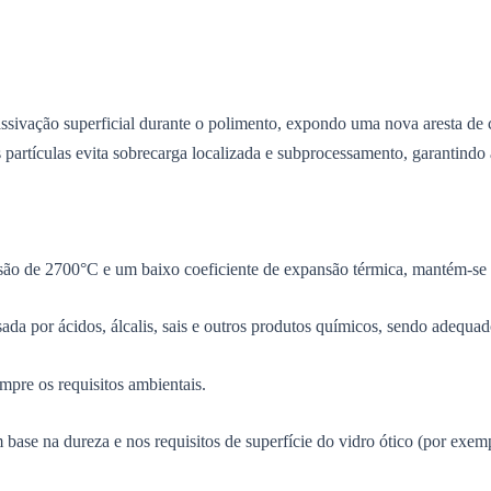
assivação superficial durante o polimento, expondo uma nova aresta d
partículas evita sobrecarga localizada e subprocessamento, garantindo a
são de 2700°C e um baixo coeficiente de expansão térmica, mantém-se es
usada por ácidos, álcalis, sais e outros produtos químicos, sendo adeq
pre os requisitos ambientais.
base na dureza e nos requisitos de superfície do vidro ótico (por exem