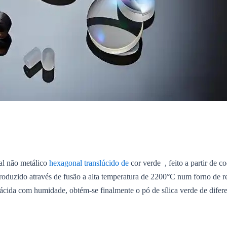
al não metálico
hexagonal translúcido de
cor verde , feito a partir de c
produzido através de fusão a alta temperatura de 2200°C num forno de r
 ácida com humidade, obtém-se finalmente o pó de sílica verde de difer