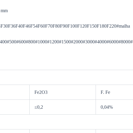
8 mm
F24F30F36F40F46F54F60F70F80F90F100F120F150F180F220#malha
360#400#500#600#800#1000#1200#1500#2000#3000#4000#6000#8000
Fe2O3
F. Fe
≤0,2
0,04%