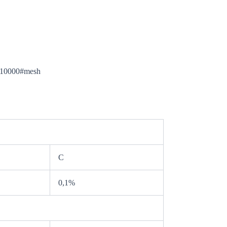
#10000#mesh
C
0,1%