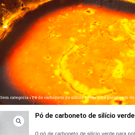
»
Sem categoria
»
Pó de carboneto de silício verde para polimento de 
Pó de carboneto de silício verde
O pó de carboneto de silício verde para po