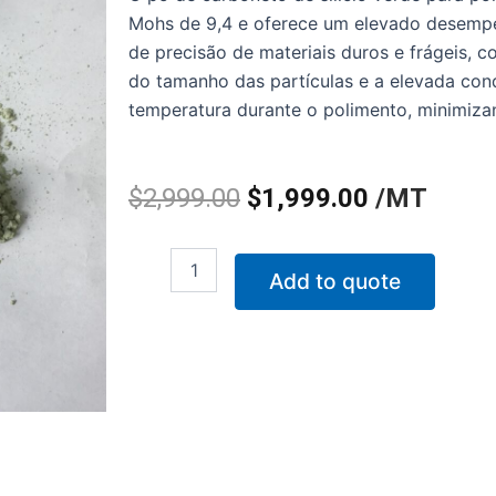
Mohs de 9,4 e oferece um elevado desempe
de precisão de materiais duros e frágeis, c
do tamanho das partículas e a elevada co
temperatura durante o polimento, minimiza
O
O
$
2,999.00
$
1,999.00
/MT
preço
preço
Quantidade
Add to quote
original
atual
de
Pó
era:
é:
de
carboneto
$2,999.00.
$1,999.00.
de
silício
verde
para
polimento
de