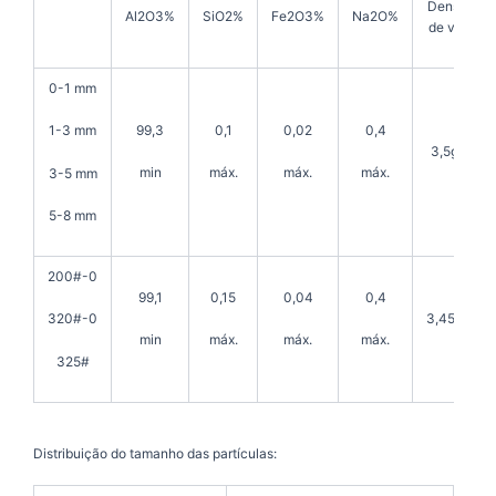
Densidade
Al2O3%
SiO2%
Fe2O3%
Na2O%
de volume
0-1 mm
99,3
0,1
0,02
0,4
1-3 mm
3,5g/cm3
min
máx.
máx.
máx.
3-5 mm
5-8 mm
200#-0
99,1
0,15
0,04
0,4
3,45g/cm3
320#-0
min
máx.
máx.
máx.
325#
Distribuição do tamanho das partículas: