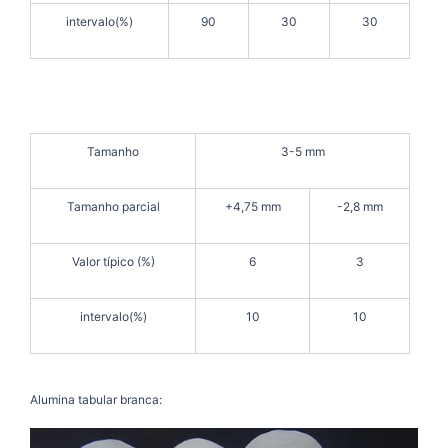
intervalo(%)
90
30
30
Tamanho
3-5 mm
Tamanho parcial
+4,75 mm
-2,8 mm
Valor típico (%)
6
3
intervalo(%)
10
10
Alumina tabular branca: