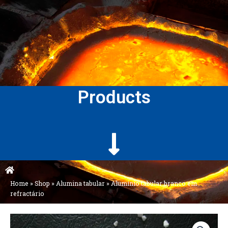
Products
Home
»
Shop
»
Alumina tabular
»
Alumínio tabular branco em
refractário