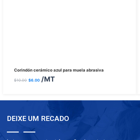
El
El
Corindón cerámico azul para muela abrasiva
precio
precio
/MT
$
10.00
$
6.00
original
actual
era:
es:
$10.00.
$6.00.
DEIXE UM RECADO