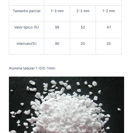
Tamanho parcial
1-3 mm
2-3 mm
1-2 mm
Valor típico (%)
99
52
47
intervalo(%)
90
30
30
Alumina tabular 1-0/0-1mm: