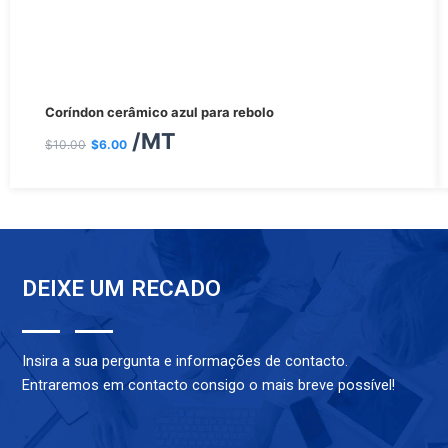
O
O
Coríndon cerâmico azul para rebolo
preço
preço
/MT
$
10.00
$
6.00
original
atual
era:
é:
$10.00.
$6.00.
DEIXE UM RECADO
Insira a sua pergunta e informações de contacto.
Entraremos em contacto consigo o mais breve possível!