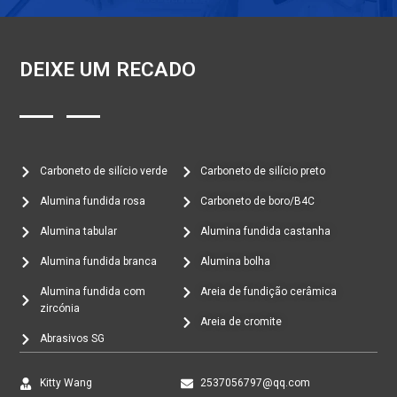
DEIXE UM RECADO
Carboneto de silício verde
Carboneto de silício preto
Alumina fundida rosa
Carboneto de boro/B4C
Alumina tabular
Alumina fundida castanha
Alumina fundida branca
Alumina bolha
Alumina fundida com
Areia de fundição cerâmica
zircónia
Areia de cromite
Abrasivos SG
Kitty Wang
2537056797@qq.com