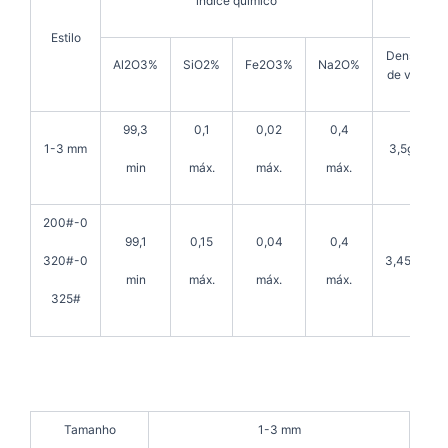
índice químico
Estilo
Densidade
Al2O3%
SiO2%
Fe2O3%
Na2O%
de volume
99,3
0,1
0,02
0,4
1-3 mm
3,5g/cm3
min
máx.
máx.
máx.
200#-0
99,1
0,15
0,04
0,4
3,45g/cm3
320#-0
min
máx.
máx.
máx.
325#
Tamanho
1-3 mm