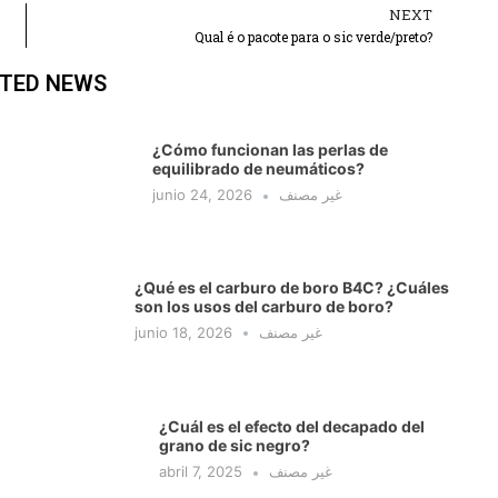
NEXT
Ne
Qual é o pacote para o sic verde/preto?
TED NEWS
¿Cómo funcionan las perlas de
equilibrado de neumáticos?
junio 24, 2026
غير مصنف
¿Qué es el carburo de boro B4C? ¿Cuáles
son los usos del carburo de boro?
junio 18, 2026
غير مصنف
¿Cuál es el efecto del decapado del
grano de sic negro?
abril 7, 2025
غير مصنف