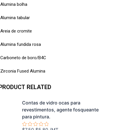
Alumina bolha
Alumina tabular
Areia de cromite
Alumina fundida rosa
Carboneto de boro/B4C
Zirconia Fused Alumina
PRODUCT RELATED
O
O
Contas de vidro ocas para
preço
preço
revestimentos, agente fosqueante
original
atual
para pintura.
era:
é:
$7.50.
$5.80.
$
7.50
$
5.80
/MT