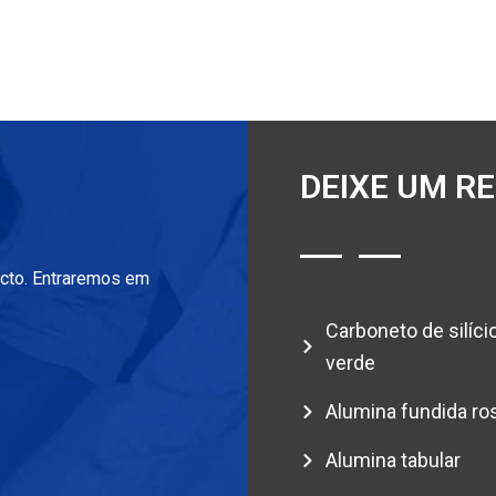
DEIXE UM R
acto. Entraremos em
Carboneto de silíci
verde
Alumina fundida ro
Alumina tabular