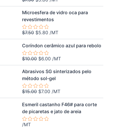
Avaliação
0
O
O
de
Microesfera de vidro oca para
5
preço
preço
revestimentos
original
atual
era:
é:
$
7.50
$
5.80
/MT
Avaliação
$7.50.
$5.80.
0
O
O
de
Coríndon cerâmico azul para rebolo
5
preço
preço
original
atual
$
10.00
$
6.00
/MT
Avaliação
era:
é:
0
O
O
de
$10.00.
$6.00.
Abrasivos SG sinterizados pelo
5
preço
preço
método sol-gel
original
atual
era:
é:
$
15.00
$
7.00
/MT
Avaliação
$15.00.
$7.00.
0
de
Esmeril castanho F46# para corte
5
de picaretas e jato de areia
/MT
Avaliação