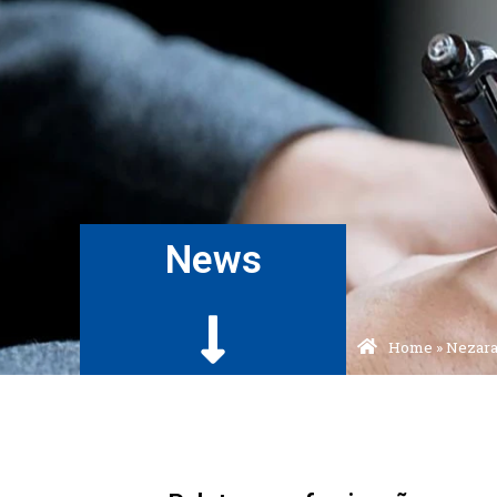
News
Home
»
Nezara