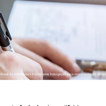
dené do kategórie
»
Palete sem fumigação para exportação de abrasiv