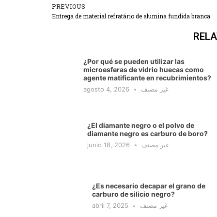
PREVIOUS
Prev
Entrega de material refratário de alumina fundida branca
RELA
¿Por qué se pueden utilizar las
microesferas de vidrio huecas como
agente matificante en recubrimientos?
agosto 4, 2026
غير مصنف
¿El diamante negro o el polvo de
diamante negro es carburo de boro?
junio 18, 2026
غير مصنف
¿Es necesario decapar el grano de
carburo de silicio negro?
abril 7, 2025
غير مصنف