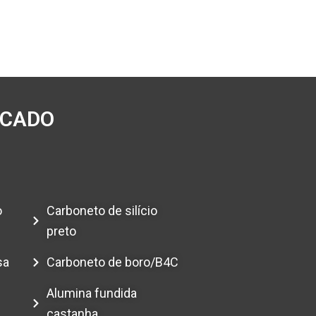
ECADO
o
Carboneto de silício
preto
sa
Carboneto de boro/B4C
Alumina fundida
castanha