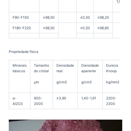
1,00
F90-F150
≥98,50
≤0,50
≥98,20
F180-F220
≥98,50
≤0,50
≥98,80
Propriedade física
Minerais
Tamanho
Densidade
Densidade
Dureza
básicos
do cristal
real
aparente
Knoop
μm
g/cm3
g/cm3
kg/mm2
α-
600-
≥3,90
1,40-1,91
2200-
Al2O3
2000
2300