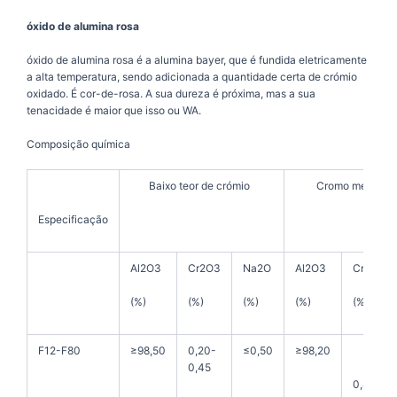
óxido de alumina rosa
óxido de alumina rosa é a alumina bayer, que é fundida eletricamente
a alta temperatura, sendo adicionada a quantidade certa de crómio
oxidado. É cor-de-rosa. A sua dureza é próxima, mas a sua
tenacidade é maior que isso ou WA.
Composição química
Baixo teor de crómio
Cromo médio
Especificação
Al2O3
Cr2O3
Na2O
Al2O3
Cr2O3
(%)
(%)
(%)
(%)
(%)
F12-F80
≥98,50
0,20-
≤0,50
≥98,20
0,45
0,45-