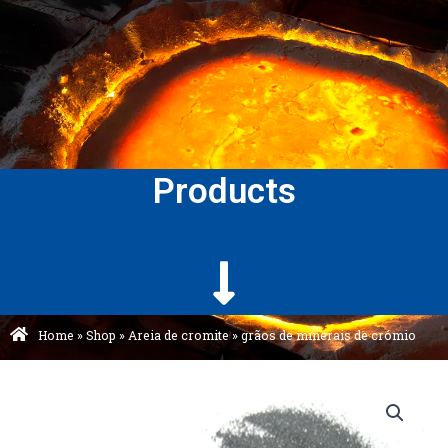
Products
Home
»
Shop
»
Areia de cromite
»
grãos de minerais de crómio