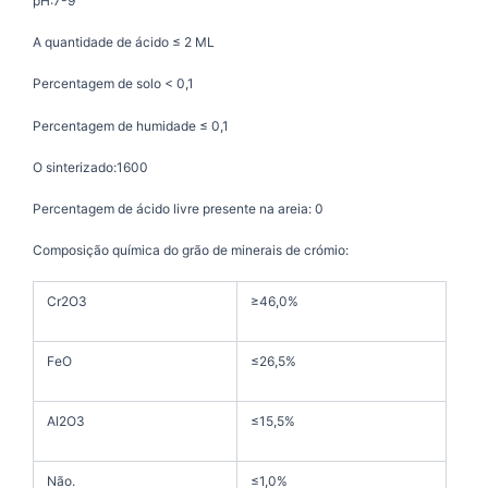
pH:7-9
A quantidade de ácido ≤ 2 ML
Percentagem de solo < 0,1
Percentagem de humidade ≤ 0,1
O sinterizado:1600
Percentagem de ácido livre presente na areia: 0
Composição química do grão de minerais de crómio:
Cr2O3
≥46,0%
FeO
≤26,5%
Al2O3
≤15,5%
Não.
≤1,0%