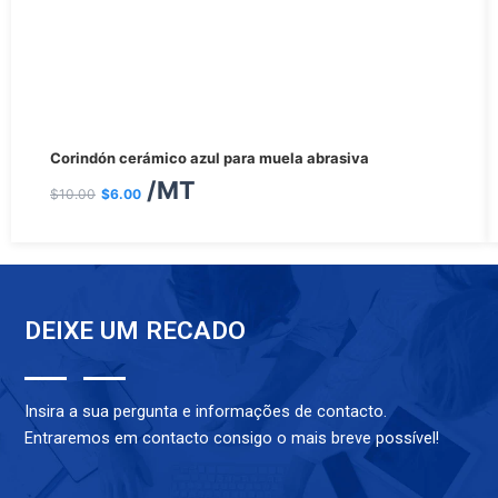
El
El
Corindón cerámico azul para muela abrasiva
precio
precio
/MT
$
10.00
$
6.00
original
actual
era:
es:
$10.00.
$6.00.
DEIXE UM RECADO
Insira a sua pergunta e informações de contacto.
Entraremos em contacto consigo o mais breve possível!