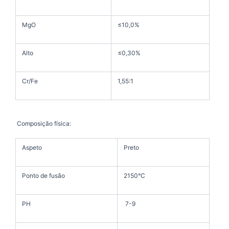
MgO
≤10,0%
Alto
≤0,30%
Cr/Fe
1,55:1
Composição física:
Aspeto
Preto
Ponto de fusão
2150°C
PH
7-9