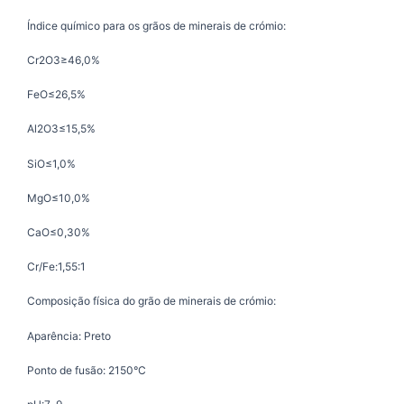
Índice químico para os grãos de minerais de crómio:
Cr2O3≥46,0%
FeO≤26,5%
Al2O3≤15,5%
SiO≤1,0%
MgO≤10,0%
CaO≤0,30%
Cr/Fe:1,55:1
Composição física do grão de minerais de crómio:
Aparência: Preto
Ponto de fusão: 2150°C