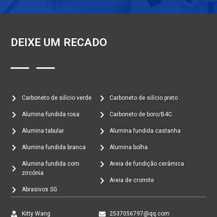
DEIXE UM RECADO
Carboneto de silício verde
Carboneto de silício preto
Alumina fundida rosa
Carboneto de boro/B4C
Alumina tabular
Alumina fundida castanha
Alumina fundida branca
Alumina bolha
Alumina fundida com
Areia de fundição cerâmica
zircónia
Areia de cromite
Abrasivos SG
Kitty Wang
2537056797@qq.com